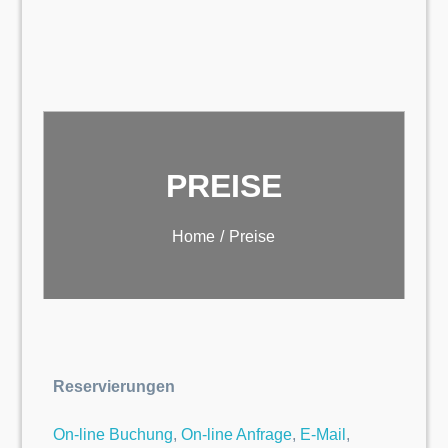
PREISE
Home
Preise
Reservierungen
On-line Buchung
,
On-line Anfrage
,
E-Mail
,